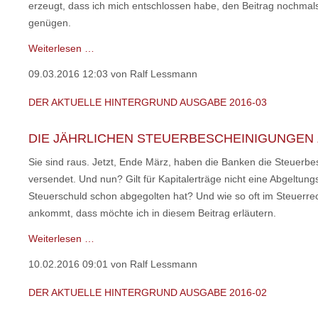
erzeugt, dass ich mich entschlossen habe, den Beitrag nochmal
genügen.
Der
Weiterlesen …
aktuelle
09.03.2016 12:03
von Ralf Lessmann
HINTERGRUND
Ausgabe
DER AKTUELLE HINTERGRUND AUSGABE 2016-03
2016-
04
DIE JÄHRLICHEN STEUERBESCHEINIGUNGEN
Sie sind raus. Jetzt, Ende März, haben die Banken die Steuerbe
versendet. Und nun? Gilt für Kapitalerträge nicht eine Abgeltung
Steuerschuld schon abgegolten hat? Und wie so oft im Steuerrec
ankommt, dass möchte ich in diesem Beitrag erläutern.
Der
Weiterlesen …
aktuelle
10.02.2016 09:01
von Ralf Lessmann
HINTERGRUND
Ausgabe
DER AKTUELLE HINTERGRUND AUSGABE 2016-02
2016-