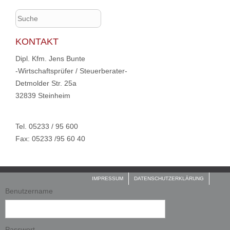
KONTAKT
Dipl. Kfm. Jens Bunte
-Wirtschaftsprüfer / Steuerberater-
Detmolder Str. 25a
32839 Steinheim
Tel. 05233 / 95 600
Fax: 05233 /95 60 40
Navigation
IMPRESSUM
DATENSCHUTZERKLÄRUNG
überspringen
Benutzername
Passwort