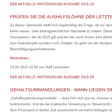
Ausgabe
DER AKTUELLE HINTERGRUND AUSGABE 2015-10
2015-
11
PRÜFEN SIE DIE AUSHILFSLÖHNE DER LETZT
Zu dieser Jahreszeit stellt sich regelmäßig die Frage, ob vor
keine steuer- oder beitragsrechtlichen Nachteile zu haben. Di
hinzuweisen, die ab 2015 gilt und bei der auch immer eine jährl
zum Kalenderjahr sondern zum Zeitjahr. Es geht um die Verdien
Beschäftigungsverhältnissen.
Der
Weiterlesen …
aktuelle
23.09.2015 10:00
von Ralf Lessmann
HINTERGRUND
Ausgabe
DER AKTUELLE HINTERGRUND AUSGABE 2015-09
2015-
10
GEHALTSUMWANDLUNGEN - WANN LIEGEN SIE
„Gehaltsoptimierungsmodelle“ – dass hört sich gut an, müssen 
funktionieren. Und da die praktische Umsetzung im Steuerrecht
dem Finanzamt in letzter Zeit anscheinend vermehrt Anfragen daz