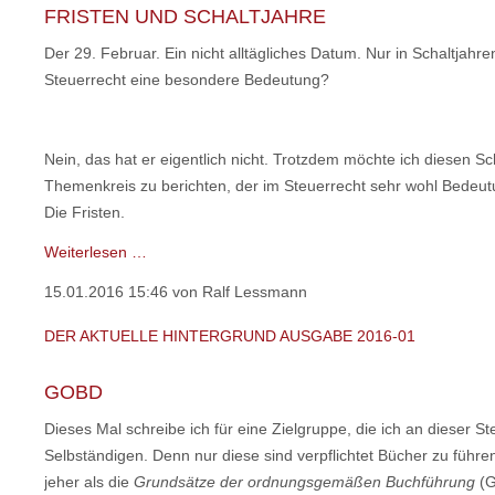
03
FRISTEN UND SCHALTJAHRE
Der 29. Februar. Ein nicht alltägliches Datum. Nur in Schaltjah
Steuerrecht eine besondere Bedeutung?
Nein, das hat er eigentlich nicht. Trotzdem möchte ich diesen 
Themenkreis zu berichten, der im Steuerrecht sehr wohl Bedeutu
Die Fristen.
Der
Weiterlesen …
aktuelle
15.01.2016 15:46
von Ralf Lessmann
HINTERGRUND
Ausgabe
DER AKTUELLE HINTERGRUND AUSGABE 2016-01
2016-
02
GOBD
Dieses Mal schreibe ich für eine Zielgruppe, die ich an dieser S
Selbständigen. Denn nur diese sind verpflichtet Bücher zu führ
jeher als die
Grundsätze der ordnungsgemäßen Buchführung
(G