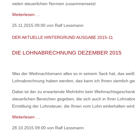
vielen steuerlichen Normen zusammensetzt.
Der
Weiterlesen …
aktuelle
25.11.2015 09:00
von Ralf Lessmann
HINTERGRUND
Ausgabe
DER AKTUELLE HINTERGRUND AUSGABE 2015-11
2016-
01
DIE LOHNABRECHNUNG DEZEMBER 2015
Was der Weihnachtsmann alles so in seinem Sack hat, das weiß 
Lohnabrechnung haben werden, das kann ich Ihnen ziemlich g
Dabei ist der zu erwartende Mehrlohn kein Weihnachtsgeschenk.
steuerlichen Bereichen gegeben, die sich auch in Ihrer Lohnab
Ermittlung der Lohnsteuer, die Ihnen vom Lohn einbehalten wird,
Der
Weiterlesen …
aktuelle
28.10.2015 09:00
von Ralf Lessmann
HINTERGRUND