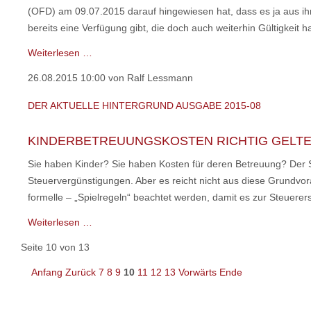
(OFD) am 09.07.2015 darauf hingewiesen hat, dass es ja aus ih
bereits eine Verfügung gibt, die doch auch weiterhin Gültigkeit h
Der
Weiterlesen …
aktuelle
26.08.2015 10:00
von Ralf Lessmann
HINTERGRUND
Ausgabe
DER AKTUELLE HINTERGRUND AUSGABE 2015-08
2015-
09
KINDERBETREUUNGSKOSTEN RICHTIG GELT
Sie haben Kinder? Sie haben Kosten für deren Betreuung? Der S
Steuervergünstigungen. Aber es reicht nicht aus diese Grundvo
formelle – „Spielregeln“ beachtet werden, damit es zur Steuere
Der
Weiterlesen …
aktuelle
Seite 10 von 13
HINTERGRUND
Ausgabe
Anfang
Zurück
7
8
9
10
11
12
13
Vorwärts
Ende
2015-
08