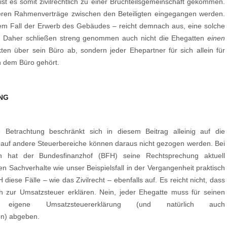
st es somit zivilrechtlich zu einer Bruchteilsgemeinschaft gekommen.
ren Rahmenverträge zwischen den Beteiligten eingegangen werden.
sem Fall der Erwerb des Gebäudes – reicht demnach aus, eine solche
en“. Daher schließen streng genommen auch nicht die Ehegatten
einen
ten über sein Büro ab, sondern jeder Ehepartner für sich allein für
an dem Büro gehört.
NG
he Betrachtung beschränkt sich in diesem Beitrag alleinig auf die
auf andere Steuerbereiche können daraus nicht gezogen werden. Bei
n hat der Bundesfinanzhof (BFH) seine Rechtsprechung aktuell
 Sachverhalte wie unser Beispielsfall in der Vergangenheit praktisch
 diese Fälle – wie das Zivilrecht – ebenfalls auf. Es reicht nicht, dass
ich zur Umsatzsteuer erklären. Nein, jeder Ehegatte muss für seinen
eigene Umsatzsteuererklärung (und natürlich auch
n) abgeben.