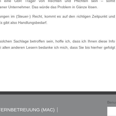
ann eine GbR Träger von Rechten und Pflichten sein – somit
igener Unternehmer. Das würde das Problem in Gänze lösen.
tungen im (Steuer-) Recht, kommt es auf den richtigen Zeitpunkt und
Es gibt also Handlungsbedarf.
 solchen Sachlage betroffen sein, hoffe ich, dass ich Ihnen diese Info
 allen anderen Lesern bedanke ich mich, dass Sie bis hierher gefolgt
Benu
FERNBETREUUNG (MAC)