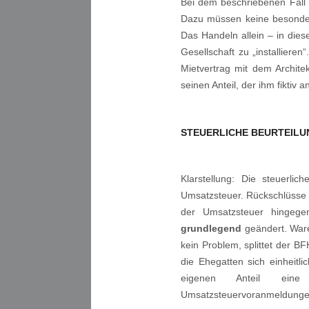
Bei dem beschriebenen Fall i
Dazu müssen keine besonde
Das Handeln allein – in die
Gesellschaft zu „installier
Mietvertrag mit dem Architek
seinen Anteil, der ihm fiktiv 
STEUERLICHE BEURTEILU
Klarstellung: Die steuerlic
Umsatzsteuer. Rückschlüsse 
der Umsatzsteuer hingege
grundlegend
geändert. Waren
kein Problem, splittet der BFH
die Ehegatten sich einheitl
eigenen Anteil eine 
Umsatzsteuervoranmeldunge